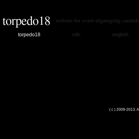
torpedo18
website for svært tilgængelig samtid
torpedo18
info
english
( c ) 2009-2013. 