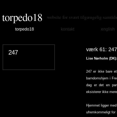
torpedo18
website for svært tilgængelig samtid
torpedo18
kontakt
english
værk 61: 247
247
Lise Nørholm (DK):
247 er ikke bare e
barndomshjem i Fre
dag er det en par
eksisterer ikke mer
Hjemmet ligger med 
ufremkommeligt for 