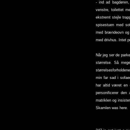
- ind ad bagdøren, 
venstre, toilettet m
ekstremt stejle tra
spisestuen med sof
med brændeovn og 
med drivhus. Intet 
Når jeg ser de parker
størrelse. Så mege
størrelsesforholdene
min far sad i sof
har altid været en 
personificerer den
matriklen og insiste
Skamlen was here.