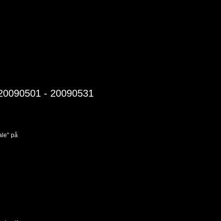
20090501 - 20090531
ale" på