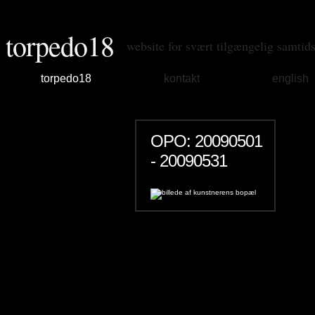
torpedo18
website for svært tilgængelig samtid
torpedo18
kontakt
english
OPO: 20090501
- 20090531