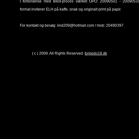
I forbindelse med tekst-proces værket OPO: 20090501 - 20090531
format inviterer ELH på kaffe, snak og originalt print på papir.
For kontakt og besøg:
iind209@hotmail.com / mob: 20490397.
( c ) 2009. All Rights Reserved.
torpedo18.dk