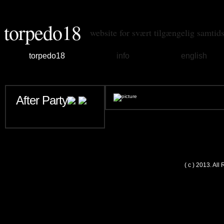
torpedo18
website for svært tilgængelig samtid
torpedo18
info
english
After Party
( c ) 2013. Al