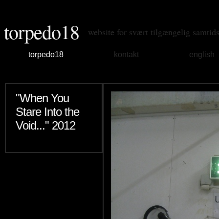
torpedo18
website for svært tilgængelig samtid
torpedo18
kontakt
english
"When You
Stare Into the
Void..." 2012