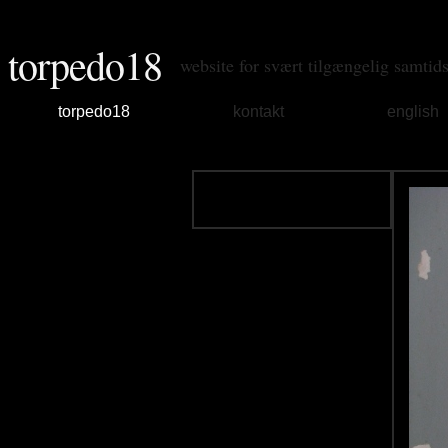
torpedo18
website for svært tilgængelig samtid
torpedo18
kontakt
english