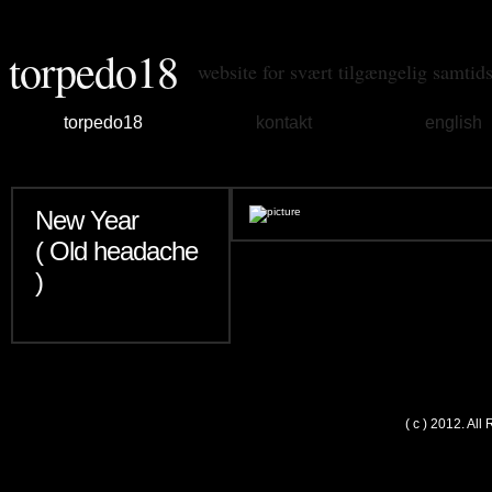
torpedo18
website for svært tilgængelig samtid
torpedo18
kontakt
english
New Year
( Old headache
)
( c ) 2012. Al