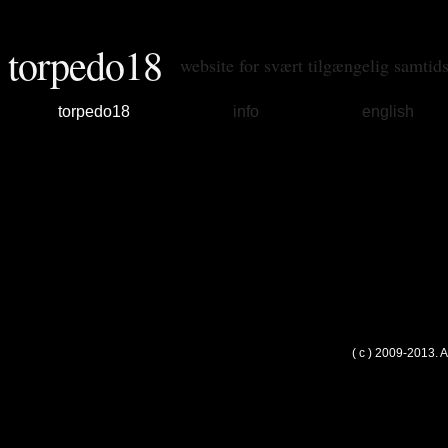
torpedo18
website for svært tilgængelig samtid
torpedo18
info
english
( c ) 2009-2013. 