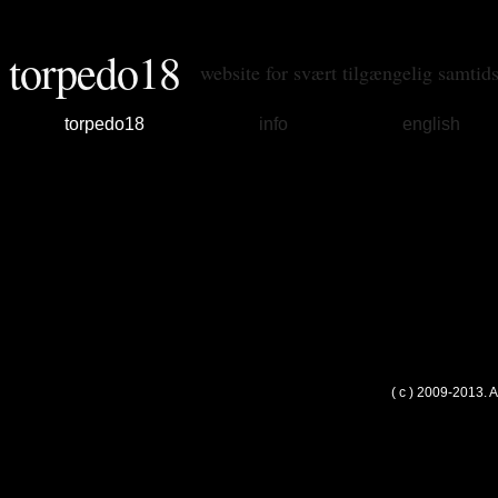
torpedo18
website for svært tilgængelig samtid
torpedo18
info
english
( c ) 2009-2013. 