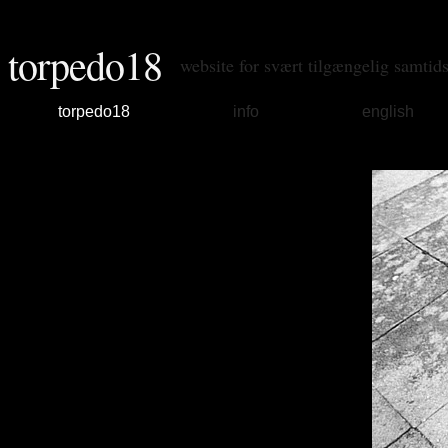
torpedo18
website for svært tilgængelig samtid
torpedo18
info
english