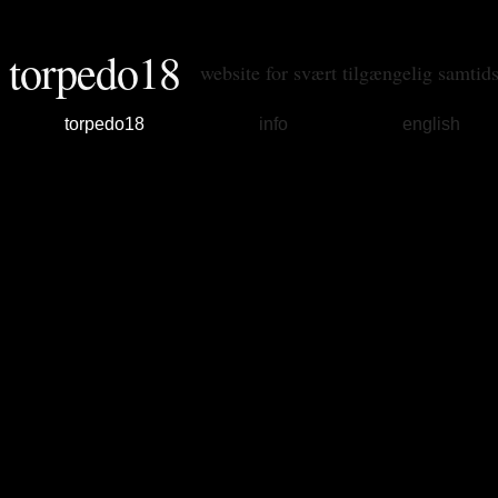
torpedo18
website for svært tilgængelig samtid
torpedo18
info
english