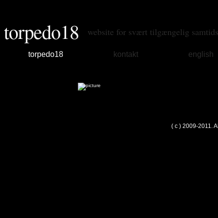
torpedo18
website for svært tilgængelig samtid
torpedo18
kontakt
english
( c ) 2009-2011. 