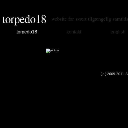
torpedo18
website for svært tilgængelig samtid
torpedo18
kontakt
english
( c ) 2009-2011. 