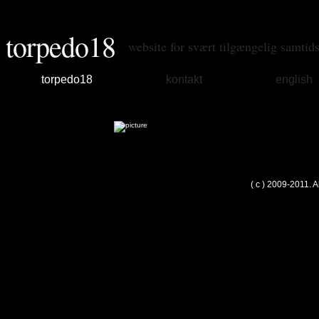
torpedo18
website for svært tilgængelig samtid
torpedo18
kontakt
english
( c ) 2009-2011. 