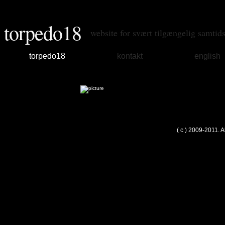
torpedo18
website for svært tilgængelig samtid
torpedo18
kontakt
english
( c ) 2009-2011. 