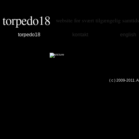
torpedo18
website for svært tilgængelig samtid
torpedo18
kontakt
english
( c ) 2009-2011. 