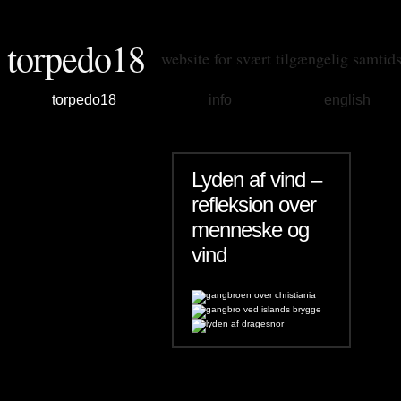
torpedo18
website for svært tilgængelig samtid
torpedo18
info
english
Lyden af vind –
refleksion over
menneske og
vind