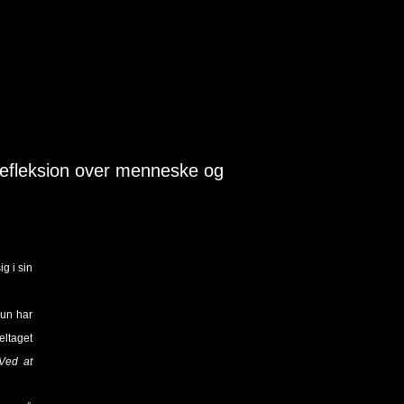
 refleksion over menneske og
g i sin
Hun har
eltaget
Ved at