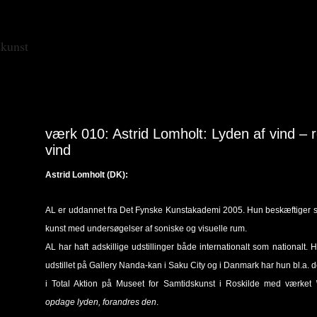
skunst
værk 010: Astrid Lomholt: Lyden af vind –
vind
Astrid Lomholt (DK):
AL er uddannet fra Det Fynske Kunstakademi 2005. Hun beskæftiger si
kunst med undersøgelser af soniske og visuelle rum.
AL har haft adskillige udstillinger både internationalt som nationalt. 
udstillet på Gallery Nanda-kan i Saku City og i Danmark har hun bl.a. d
i Total Aktion på Museet for Samtidskunst i Roskilde med værket
opdage lyden, forandres den
.