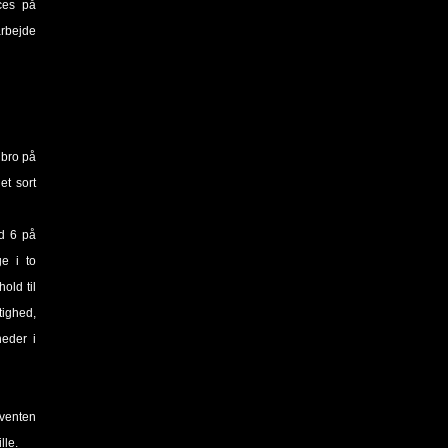
ces på
arbejde
gbro på
et sort
ed 6 på
e i to
old til
tighed,
heder i
eventen
lle.