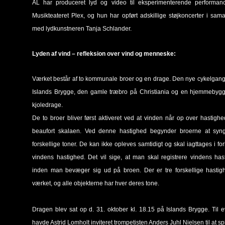
AL har produceret lyd og video til eksperimenterende performan
Musikteateret Plex, og hun har opført adskillige støjkoncerter i sam
med lydkunstneren Tanja Schlander.
Lyden af vind – refleksion over vind og menneske:
Værket består af to kommunale broer og en drage. Den nye cykelgan
Islands Brygge, den gamle træbro på Christiania og en hjemmebygg
kjoledrage.
De to broer bliver først aktiveret ved at vinden når op over hastigh
beaufort skalaen. Ved denne hastighed begynder broerne at syng
forskellige toner. De kan ikke opleves samtidigt og skal iagttages i forh
vindens hastighed. Det vil sige, at man skal registrere vindens has
inden man bevæger sig ud på broen. Der er tre forskellige hastig
værket, og alle objekterne har hver deres tone.
Dragen blev sat op d. 31. oktober kl. 18.15 på Islands Brygge. Til 
havde Astrid Lomholt inviteret trompetisten Anders Juhl Nielsen til at spi