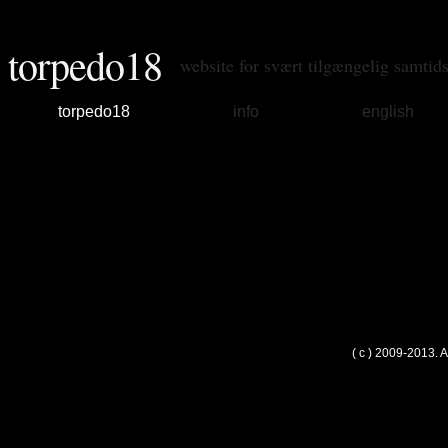
torpedo18
website for svært tilgængelig samtid
torpedo18
info
english
( c ) 2009-2013. 