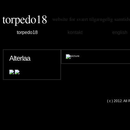
torpedo18
website for svært tilgængelig samtid
torpedo18
kontakt
english
Alterlaa
( c ) 2012. Al