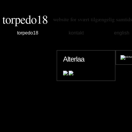
torpedo18
website for svært tilgængelig samtid
torpedo18
kontakt
english
Alterlaa