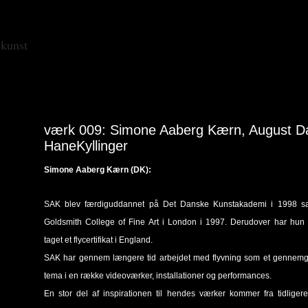
skunst
værk 009: Simone Aaberg Kærn, August Dah
HaneKyllinger
Simone Aaberg Kærn (DK):
SAK blev færdiguddannet på Det Danske Kunstakademi i 1998 s
Goldsmith College of Fine Art i London i 1997. Derudover har hun
taget et flycertifikat i England.
SAK har gennem længere tid arbejdet med flyvning som et gennem
tema i en række videoværker, installationer og performances.
En stor del af inspirationen til hendes værker kommer fra tidligere