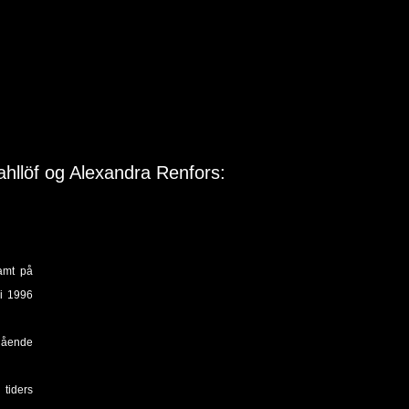
llöf og Alexandra Renfors:
amt på
 i 1996
gående
 tiders