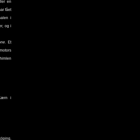
ller en
ar fået
alen i
r, og i
one
. Et
nmotors
”himlen
Kærn i
köping,