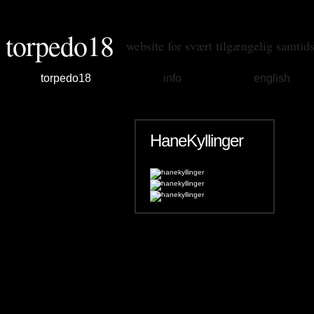
torpedo18
website for svært tilgængelig samtid
torpedo18
info
english
HaneKyllinger