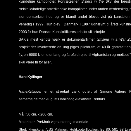
kvindelige kamppiloter. Portrætserien
Sisters in the Sky
, der foresti
række kvindelige amerikanske kamppiloter under anden verdenskrig, h
stor opmærksomhed og er blandt andet blevet vist på kunstbienn
Venedig i 1999. Hun blev i Danmark i 1997 udnævnt til årets kunstne
2003 fik hun Danske Kunstkritikeres pris for sit arbejde.
SAK´s mest kendte værk er dokumentarfilmen
Smiling in a War Z
projekt der involverede en ung piges pilotdrøm, et 40 år gammelt e
fly, en 6000 kilometer lang og farefuld rejse til Afghanistan og mottoet 
skal være fri for alle”.
HaneKyllinger:
HaneKyllinger
er et streetart værk udført af Simone Aaberg 
samarbejde med August Dahllöf og Alexandra Renfors.
Mål: 50 cm. x 200 cm.
Materialer: PreMark vejmarkeringsmateriale.
Sted: Flygskolan/LSS Malmen, Helikopterflottiljen, By 80, 581 98 Lin