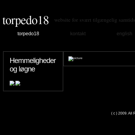
torpedo18
website for svært tilgængelig samtid
torpedo18
kontakt
english
Hemmeligheder
og løgne
( c ) 2009. Al