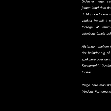
Siden er megen sel
jorden imod dem der
d. 14 juni – torsdag 
vinduet fra mit 4 
forsøge at ramme
elfenbenstårnets bek
Afstanden imellem j
der befinder sig på
spekulere over denn
Kunstværk” i ”Ånden
forstår.
Ifølge flere manisk
”Åndens Fænomenolo