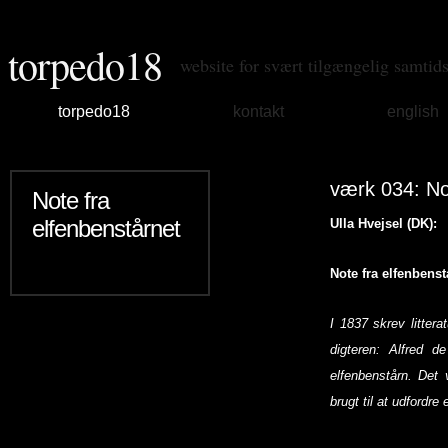
torpedo18
website for svært tilgængelig samtid
torpedo18
kontakt
english
værk 034: No
Note fra
elfenbenstårnet
Ulla Hvejsel (DK):
Note fra elfenbenst
I 1837 skrev litter
digteren: Alfred d
elfenbenstårn. Det 
brugt til at udfordre