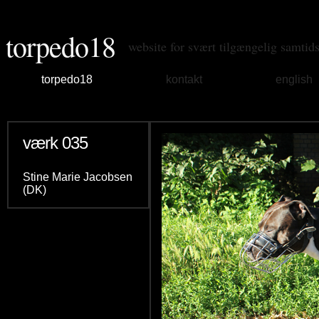
torpedo18
website for svært tilgængelig samtid
torpedo18
kontakt
english
værk 035
Stine Marie Jacobsen
(DK)