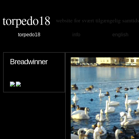
torpedo18
website for svært tilgængelig samtid
torpedo18
info
english
Breadwinner