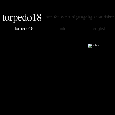
torpedo18
site for svært tilgængelig samtidskun
torpedo18
info
english