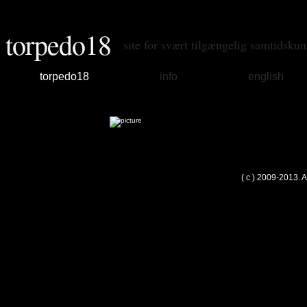
torpedo18
site for svært tilgængelig samtidskun
torpedo18
info
english
( c ) 2009-2013. 