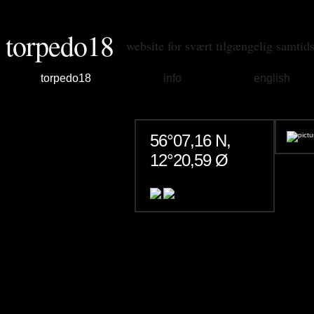
torpedo18
website for svært tilgængelig samtid
torpedo18
info
english
56°07,16 N,
12°20,59 Ø