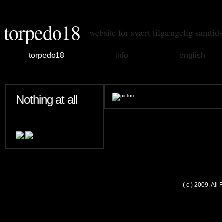
torpedo18
website for svært tilgængelig samtid
torpedo18
info
english
Nothing at all
( c ) 2009. Al