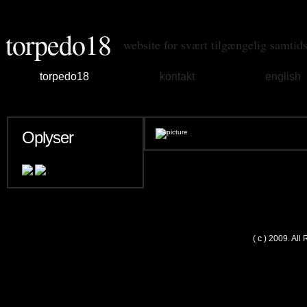
torpedo18
website for svært tilgængelig samtid
torpedo18
kontakt
english
Oplyser
( c ) 2009. Al