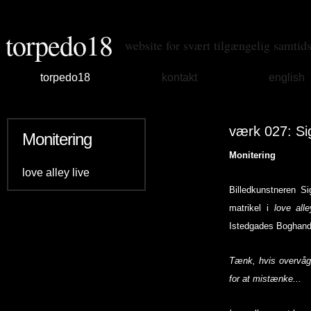
torpedo18
website for svært tilgængelig samtid
torpedo18
kontakt
english
værk 027: Si
Monitering
Monitering
love alley live
Billedkunstneren 
matrikel i
love alle
Istedgades Boghande
Tænk, hvis overvågni
for at mistænke...