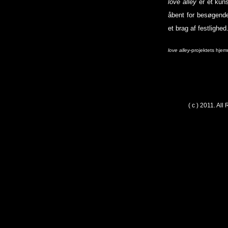
love alley
er et kuns
åbent for besøgend
et brag af festlighed
love alley
-projektets hje
( c ) 2011. Al