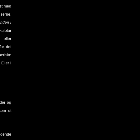
det med
serne.
nden i
kulptur
eller
or det
eriske
Eller i
eder og
som et
ølgende