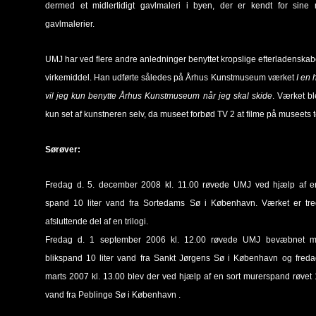
dermed et midlertidigt gavlmaleri i byen, der er kendt for sine
gavlmalerier.
UMJ har ved flere andre anledninger benyttet kropslige efterladenska
virkemiddel. Han udførte således på Århus Kunstmuseum værket
I en 
vil jeg kun benytte Århus Kunstmuseum når jeg skal skide
. Værket b
kun set af kunstneren selv, da museet forbød TV 2 at filme på museets to
Sørøver:
Fredag d. 5. december 2008 kl. 11.00 røvede UMJ ved hjælp af e
spand 10 liter vand fra Sortedams Sø i København. Værket er tre
afsluttende del af en trilogi.
Fredag d. 1 september 2006 kl. 12.00 røvede UMJ bevæbnet 
blikspand 10 liter vand fra Sankt Jørgens Sø i København og freda
marts 2007 kl. 13.00 blev der ved hjælp af en sort murerspand røvet 1
vand fra Peblinge Sø i København .