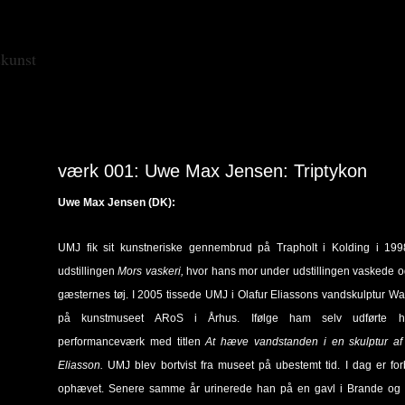
skunst
værk 001: Uwe Max Jensen: Triptykon
Uwe Max Jensen (DK):
UMJ fik sit kunstneriske gennembrud på Trapholt i Kolding i 19
udstillingen
Mors vaskeri,
hvor hans mor under udstillingen vaskede o
gæsternes tøj. I 2005 tissede UMJ i Olafur Eliassons vandskulptur Wat
på kunstmuseet ARoS i Århus. Ifølge ham selv udførte 
performanceværk med titlen
At hæve vandstanden i en skulptur af
Eliasson.
UMJ blev bortvist fra museet på ubestemt tid. I dag er fo
ophævet. Senere samme år urinerede han på en gavl i Brande og 