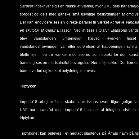
Sørøver
indskriver sig i en række af værker, hvor UMJ dels har arbej
sproget og dels med ganske små usynlige forskydninger af omgivel
Der kan endvidere ses en direkte parallel til værket
At hæve vandsta
en skulptur af Olafur Eliasson.
Ved at tisse i Olafur Eliassons vands
blev vandstanden umærkeligt hævet. Hverken tisset 
vandstandshævningen var efter udførelsen af happeningen synlig f
blotte øje. I de tre værker med søerne som objekt for den kunstn
handling ses en modsatrettet bevægelse. Her tilføjes ikke. Der fjernes. 
både overført og konkret betydning, der røves.
Triptykon:
torpedo18 arbejder for at skabe samtidskunst svært tilgængelige st
UMJ har i samråd med torpedo18 besluttet at trilogien udstilles 
triptykon.
Triptykonet kan opleves i et nedlagt slagtehus på Århus havn på f