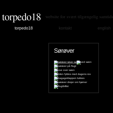
torpedo18
website for svært tilgængelig samtid
torpedo18
kontakt
english
Sørøver