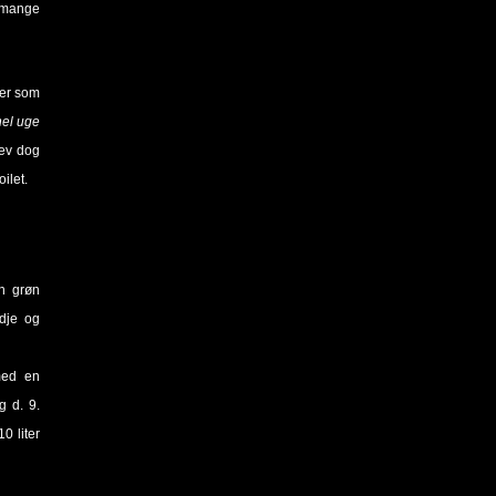
 mange
ber som
hel uge
lev dog
ilet.
n grøn
dje og
med en
g d. 9.
0 liter