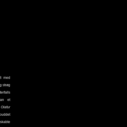
98 med
g strøg
erfalls
han et
 Olafur
rbuddet
skabte