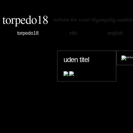
torpedo18
website for svært tilgængelig samtid
torpedo18
info
english
uden titel