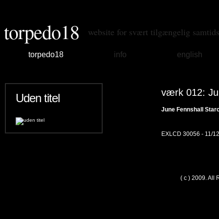
torpedo18
website for svært tilgængelig samtid
torpedo18
info
english
værk 012: Jun
Uden titel
June Fennshall Star
EXLCD 30056 - 11/12 
( c ) 2009. Al