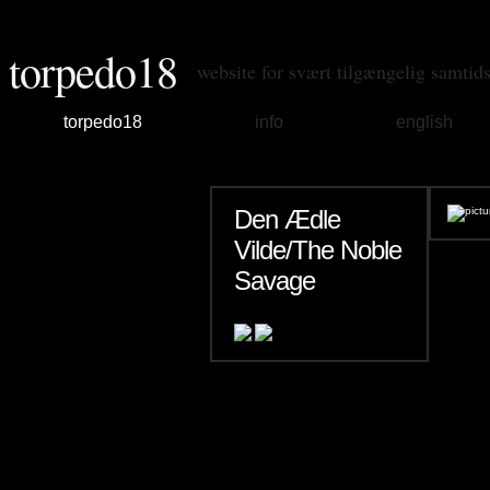
torpedo18
website for svært tilgængelig samtid
torpedo18
info
english
Den Ædle
Vilde/The Noble
Savage