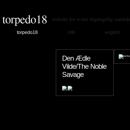
torpedo18
website for svært tilgængelig samtid
torpedo18
info
english
Den Ædle
Vilde/The Noble
Savage