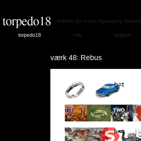
torpedo18
website for svært tilgængelig samtid
torpedo18
info
english
værk 48: Rebus