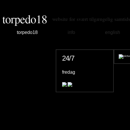
torpedo18
website for svært tilgængelig samtid
torpedo18
info
english
24/7
fredag