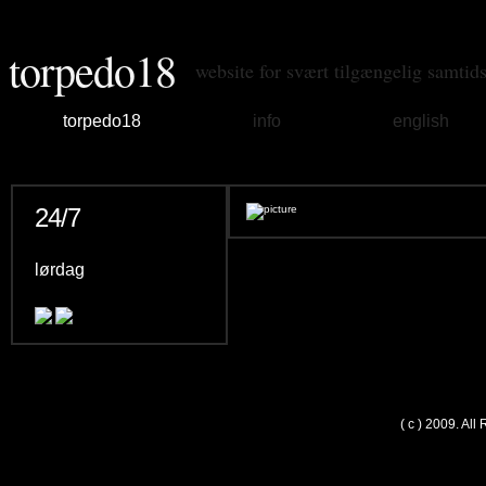
torpedo18
website for svært tilgængelig samtid
torpedo18
info
english
24/7
lørdag
( c ) 2009. Al