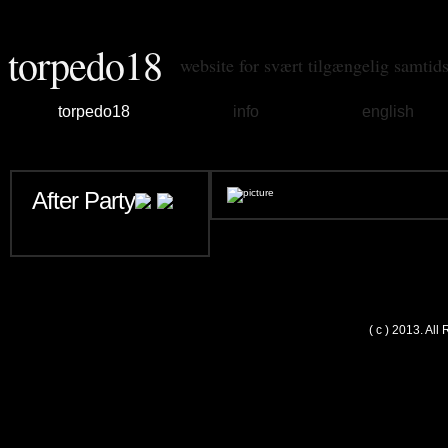
torpedo18
website for svært tilgængelig samtid
torpedo18
info
english
After Party
( c ) 2013. Al