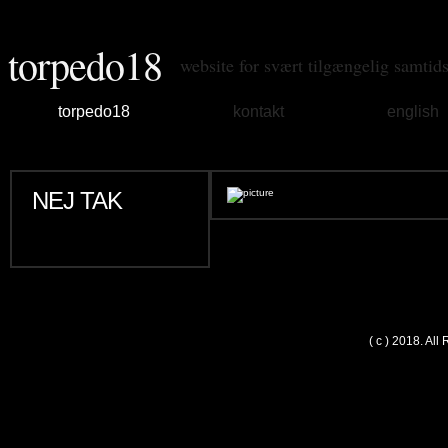
torpedo18
website for svært tilgængelig samtid
torpedo18
kontakt
english
NEJ TAK
( c ) 2018. Al