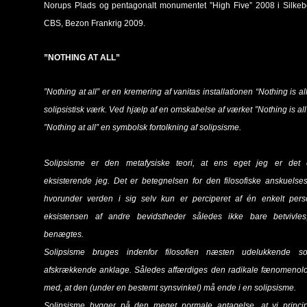
Norups Plads og pentagonalt monumentet ”High Five” 2008 i Silkeb
CBS, Bezon Frankrig 2009.
”NOTHING AT ALL”
”Nothing at all” er en kremering af vanitas installationen “Nothing is all
solipsistisk værk. Ved hjælp af en omskabelse af værket ”Nothing is all”
”Nothing at all” en symbolsk fortolkning af solipsisme.
Solipsisme er den metafysiske teori, at ens eget jeg er det 
eksisterende jeg. Det er betegnelsen for den filosofiske anskuelses
hvorunder verden i sig selv kun er perciperet af én enkelt pers
eksistensen af andre bevidstheder således ikke bare betvivle
benægtes.
Solipsisme bruges indenfor filosofien næsten udelukkende 
afskrækkende anklage. Således affærdiges den radikale fænomenolo
med, at den (under en bestemt synsvinkel) må ende i en solipsisme.
Solipsisme bygger på den meget normale antagelse, at vi principi