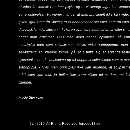
afskåret fra indblik i andres psyke og at vi strengt taget kun kende
egne oplevelser. Fx mener mange, at man principielt ikke kan vide
given figur foran én virkelig er et andet menneske eller bare en elle
djævelsk form for illusion – f.eks. en avanceret robot af en art eller sim
noget man drømmer. Hvis man deler denne opfattelse, så ku
metafysisk teori som solipsismen måske virke nærliggende; men 
selvfølgelig en kæmpe forskel på at tilslutte sig et erkendelseste
synspunkt som det beskrevne og så hoppe til solipsismen som et met
standpunkt. - Hvis man principielt ikke kan erkende, at solipsis
udelukkes, kan man jo heller ikke være sikker på at den rent fak
tilfældet.
Frode Steinicke
( c ) 2010. All Rights Reserved.
torpedo18.dk