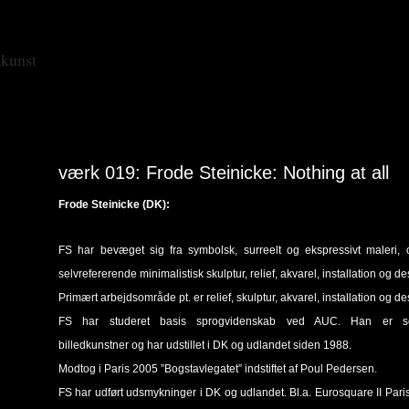
skunst
værk 019: Frode Steinicke: Nothing at all
Frode Steinicke (DK):
FS har bevæget sig fra symbolsk, surreelt og ekspressivt maleri, o
selvrefererende minimalistisk skulptur, relief, akvarel, installation og de
Primært arbejdsområde pt. er relief, skulptur, akvarel, installation og de
FS har studeret basis sprogvidenskab ved AUC. Han er se
billedkunstner og har udstillet i DK og udlandet siden 1988.
Modtog i Paris 2005 ”Bogstavlegatet” indstiftet af Poul Pedersen.
FS har udført udsmykninger i DK og udlandet. Bl.a. Eurosquare II Pari