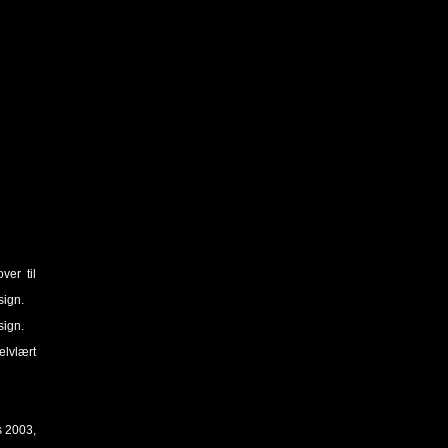
ver til
sign.
sign.
lvlært
s 2003,