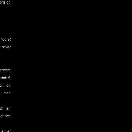
org og
” og et
 bliver
eneste
vinkel,
on, og
s, men
som en
gi ofte
elt er