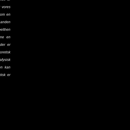
r vores
, om en
r anden
pelthen
nne en
der er
oretisk
afysisk
men kan
tisk er