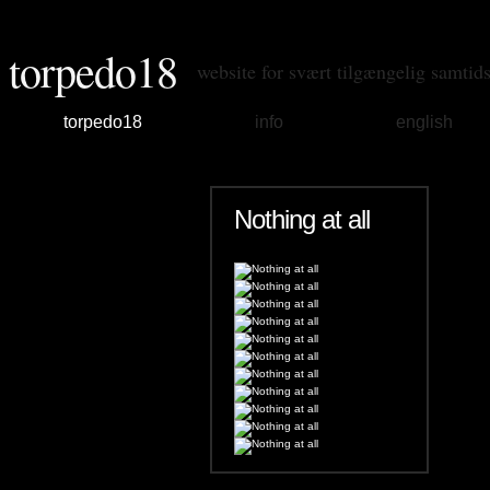
torpedo18
website for svært tilgængelig samtid
torpedo18
info
english
Nothing at all