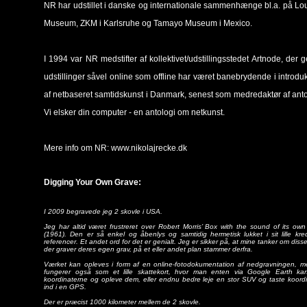
NR har udstillet i danske og internationale sammenhænge bl.a. på Lo
Museum, ZKM i Karlsruhe og Tamayo Museum i Mexico.
I 1994 var NR medstifter af kollektivet/udstillingsstedet Artnode, der
udstillinger såvel online som offline har været banebrydende i introdu
af netbaseret samtidskunst i Danmark, senest som medredaktør af ant
Vi elsker din computer - en antologi om netkunst.
Mere info om NR: www.nikolajrecke.dk
Digging Your Own Grave:
I 2009 begravede jeg 2 skovle i USA.
Jeg har altid været frustreret over Robert Morris’ Box with the sound of its ow
(1961). Den er så enkel og åbenlys og samtidig hermetisk lukket i sit lille kre
referencer. Et andet ord for det er genialt. Jeg er sikker på, at mine tanker om diss
der graver deres egen grav, på et eller andet plan stammer derfra.
Værket kan opleves i form af en online-fotodokumentation af nedgravningen, me
fungerer også som et lille skattekort, hvor man enten via Google Earth ka
koordinaterne og opleve dem, eller endnu bedre leje en stor SUV og taste koord
ind i en GPS.
Der er præcist 1000 kilometer mellem de 2 skovle.