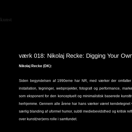
skunst
værk 018: Nikolaj Recke: Digging Your Ow
Nikolaj Recke (DK):
Siden begyndelsen af 1990erne har NR, med værker der omfatter 
installation, tegninger, webprojekter, fotografi og performance, marke
som eksponent for den konceptuelt og minimalistisk baserede kunsttr
herhjemme. Gennem alle årene har hans værker været kendetegnet 
særlig blanding af uformel humor, subtil mediebevidsthed og kritisk ref
over kunst(ner)ens rolle i samfundet.