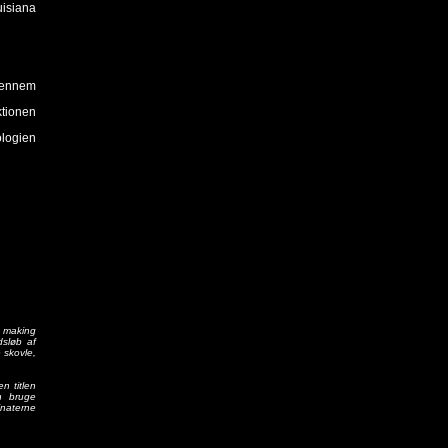
uisiana
 gennem
ktionen
ologien
n making
dsløb af
e skovle,
n titlen
n bruge
inaterne