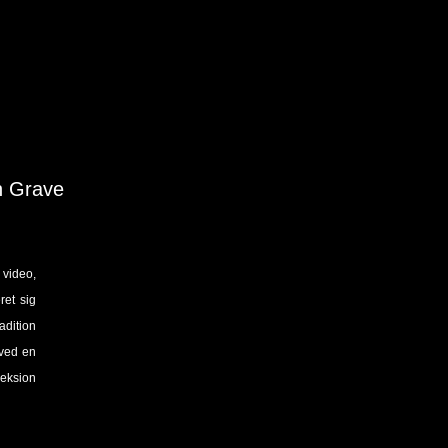
n Grave
video,
ret sig
adition
ved en
leksion