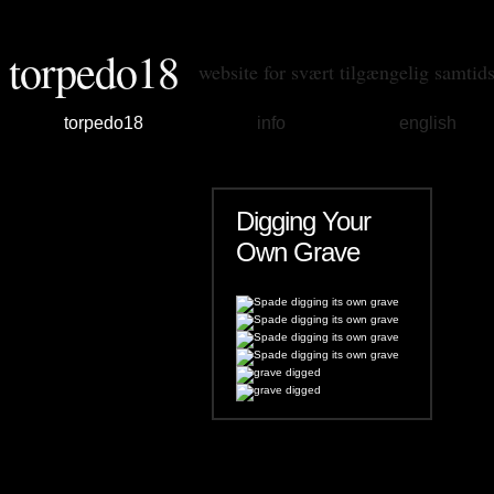
torpedo18
website for svært tilgængelig samtid
torpedo18
info
english
Digging Your
Own Grave