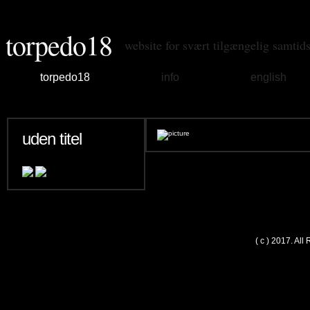
torpedo18
website for svært tilgængelig samtid
torpedo18
info
english
uden titel
( c ) 2017. Al