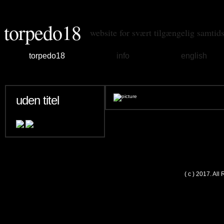
torpedo18
website for svært tilgængelig samtid
torpedo18
info
english
uden titel
( c ) 2017. Al