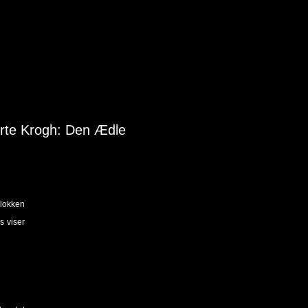
orte Krogh: Den Ædle
klokken
s viser