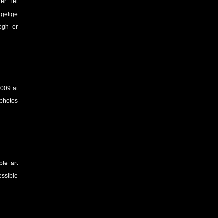
er let
gelige
rogh er
009 at
 photos
ble art
essible