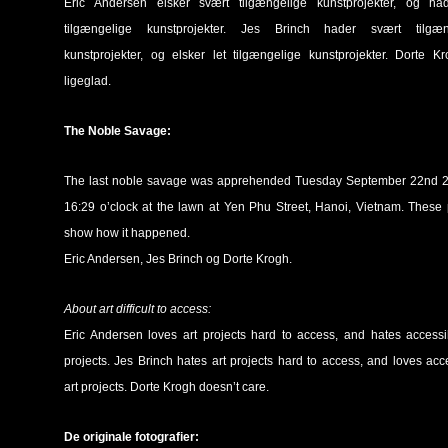
Eric Andersen elsker svært tilgængelige kunstprojekter, og had
tilgængelige kunstprojekter. Jes Brinch hader svært tilgæn
kunstprojekter, og elsker let tilgængelige kunstprojekter. Dorte K
ligeglad.
The Noble Savage:
The last noble savage was apprehended Tuesday September 22nd 2
16:29 o’clock at the lawn at Yen Phu Street, Hanoi, Vietnam. These
show how it happened.
Eric Andersen, Jes Brinch og Dorte Krogh.
About art difficult to access:
Eric Andersen loves art projects hard to access, and hates accessi
projects. Jes Brinch hates art projects hard to access, and loves acc
art projects. Dorte Krogh doesn’t care.
De originale fotografier: