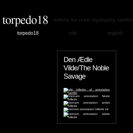
torpedo18
website for svært tilgængelig samtid
torpedo18
info
english
Den Ædle
Vilde/The Noble
Savage